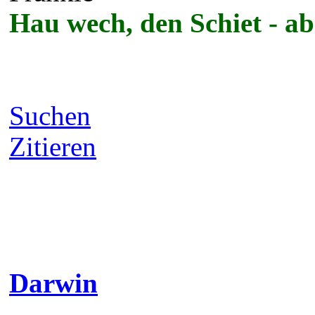
Themen: 44
Registriert seit: Apr 2020
#5
27.02.2025, 12:47
Hallo Andre,
sind die Pappen dann schon
müssen sie noch geklebt we
Hüllen? Ich frage für einen
Tolle Aktion übrigens! Und