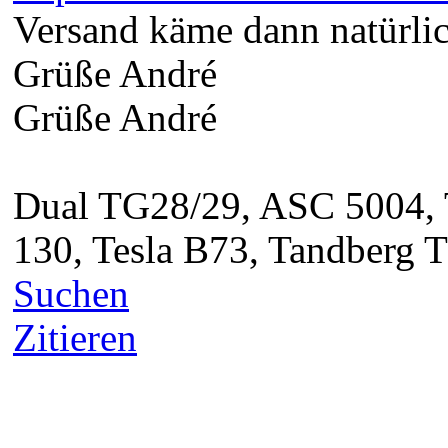
Grüße André
Dual TG28/29, ASC 5004, 
130, Tesla B73, Tandberg 
Suchen
Zitieren
RalfR
Singlesammler
Beiträge: 1273
Themen: 26