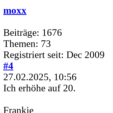
Frankie
Hau wech, den Schiet - ab
Suchen
Zitieren
Darwin
Beiträge: 1112