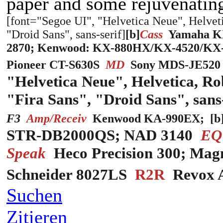
paper and some rejuvenating
[font="Segoe UI", "Helvetica Neue", Helveti
"Droid Sans", sans-serif]
[b]
Cass
Yamaha KX
2870; Kenwood: KX-880HX/KX-4520/KX-7
Pioneer CT-S630S
MD
Sony MDS-JE52
"Helvetica Neue", Helvetica, Ro
"Fira Sans", "Droid Sans", sans-
F3
Amp/Receiv
Kenwood KA-990EX; [b]
STR-DB2000QS; NAD 3140
EQ
Speak
Heco Precision 300; Mag
Schneider 8027LS
R2R
Revox 
Suchen
Zitieren