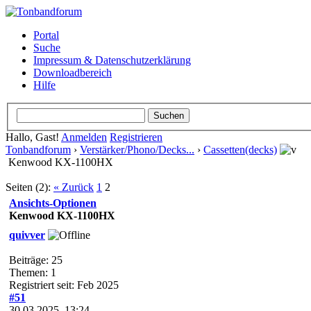
Portal
Suche
Impressum & Datenschutzerklärung
Downloadbereich
Hilfe
Hallo, Gast!
Anmelden
Registrieren
Tonbandforum
›
Verstärker/Phono/Decks...
›
Cassetten(decks)
Kenwood KX-1100HX
Seiten (2):
« Zurück
1
2
Ansichts-Optionen
Kenwood KX-1100HX
quivver
Beiträge: 25
Themen: 1
Registriert seit: Feb 2025
#51
30.03.2025, 13:24