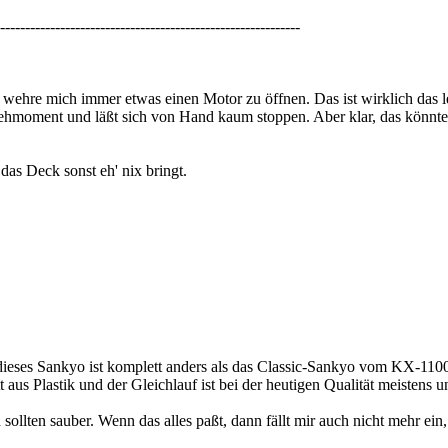
------------------------------------------------------------
ehre mich immer etwas einen Motor zu öffnen. Das ist wirklich das let
hmoment und läßt sich von Hand kaum stoppen. Aber klar, das könnte v
das Deck sonst eh' nix bringt.
ses Sankyo ist komplett anders als das Classic-Sankyo vom KX-1100.
us Plastik und der Gleichlauf ist bei der heutigen Qualität meistens un
ollten sauber. Wenn das alles paßt, dann fällt mir auch nicht mehr ei