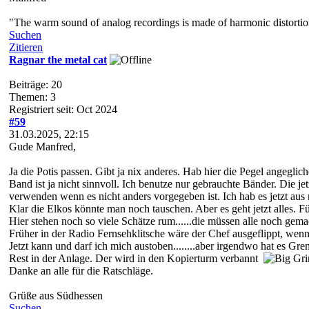
"The warm sound of analog recordings is made of harmonic distortion 
Suchen
Zitieren
Ragnar the metal cat
Beiträge: 20
Themen: 3
Registriert seit: Oct 2024
#59
31.03.2025, 22:15
Gude Manfred,
Ja die Potis passen. Gibt ja nix anderes. Hab hier die Pegel angegl
Band ist ja nicht sinnvoll. Ich benutze nur gebrauchte Bänder. Die j
verwenden wenn es nicht anders vorgegeben ist. Ich hab es jetzt aus 
Klar die Elkos könnte man noch tauschen. Aber es geht jetzt alles. F
Hier stehen noch so viele Schätze rum......die müssen alle noch gema
Früher in der Radio Fernsehklitsche wäre der Chef ausgeflippt, wenn 
Jetzt kann und darf ich mich austoben........aber irgendwo hat es G
Rest in der Anlage. Der wird in den Kopierturm verbannt
Danke an alle für die Ratschläge.
Grüße aus Südhessen
Suchen