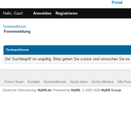
Portal
Hallo, Gast!
Anmelden
Registrieren
Tonbandforum
Forenmeldung
Tonbandforum
Der Suchbegriff ist ungültig. Bitte gehen Sie zurück und versuchen Sie es 
Foren-Team
Kontakt
Tonbandforum
Nach oben
Archiv-Modus
Alle For
Deutsche Übersetzung:
MyBB.de
, Powered by
MyBB
, © 2002-2026
MyBB Group
.