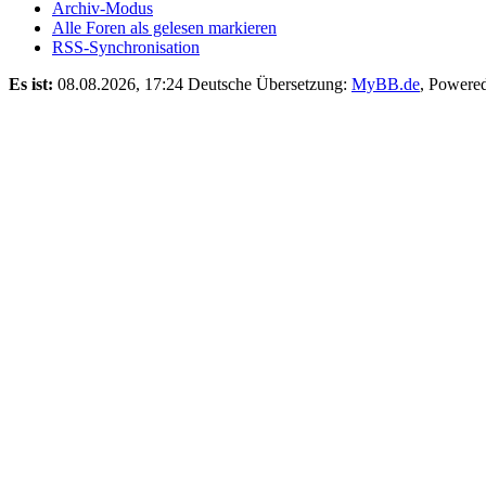
Nach oben
Archiv-Modus
Alle Foren als gelesen markieren
RSS-Synchronisation
Es ist:
08.08.2026, 17:24
Deutsche Übersetzung:
MyBB.de
, Powere