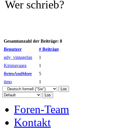
Cassetten(decks)
›
BASF Ch
Wer schrieb?
Gesamtanzahl der Beiträge: 8
Benutzer
# Beiträge
gdy_vintagefan
1
Kirunavaara
1
RetroAndMore
5
timo
1
Foren-Team